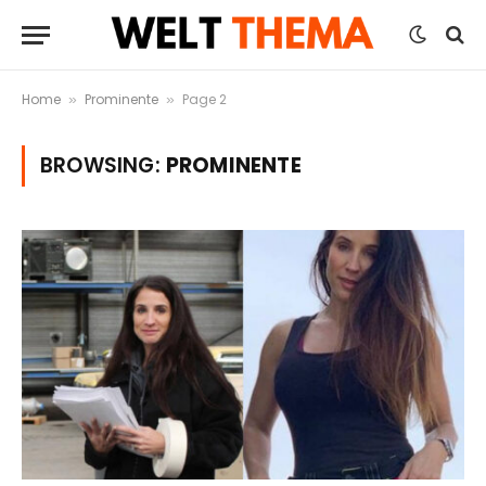
Home
Prominente
Page 2
»
»
BROWSING:
PROMINENTE