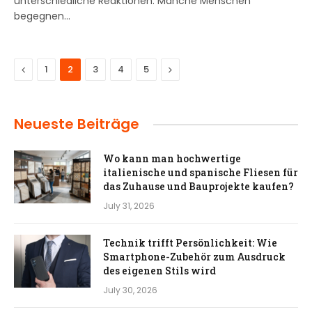
unterschiedliche Reaktionen. Manche Menschen
begegnen…
Previous
Next
1
2
3
4
5
Neueste Beiträge
Wo kann man hochwertige
italienische und spanische Fliesen für
das Zuhause und Bauprojekte kaufen?
July 31, 2026
Technik trifft Persönlichkeit: Wie
Smartphone-Zubehör zum Ausdruck
des eigenen Stils wird
July 30, 2026