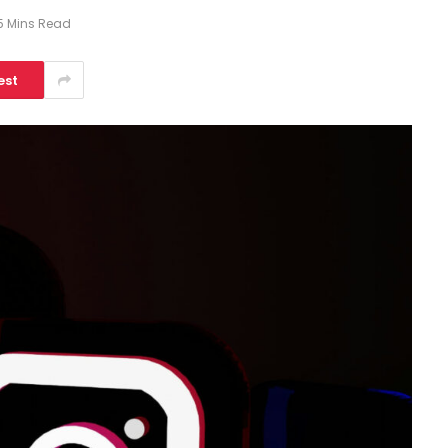
5 Mins Read
est