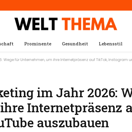
schaft
Prominente
Gesundheit
Lebensstil
6: Wege für Unternehmen, um ihre Internetpräsenz auf TikTok, Instagra
eting im Jahr 2026: W
hre Internetpräsenz a
uTube auszubauen