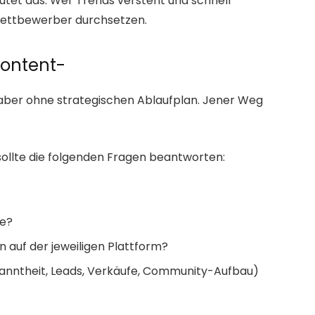
tet das: Wer Trends versteht und schnell
 Wettbewerber durchsetzen.
Content-
 aber ohne strategischen Ablaufplan. Jener Weg
sollte die folgenden Fragen beantworten:
ie?
auf der jeweiligen Plattform?
kanntheit, Leads, Verkäufe, Community-Aufbau)