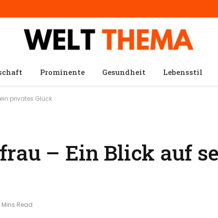
schaft
Prominente
Gesundheit
Lebensstil
ein privates Glück
rau – Ein Blick auf se
 Mins Read