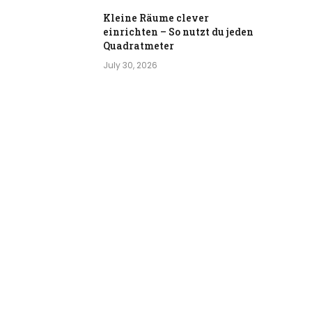
Kleine Räume clever
einrichten – So nutzt du jeden
Quadratmeter
July 30, 2026