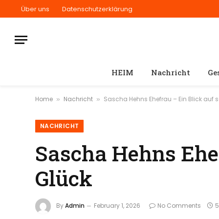
Über uns
Datenschutzerklärung
HEIM
Nachricht
Ge
Home
Nachricht
Sascha Hehns Ehefrau – Ein Blick auf s
»
»
NACHRICHT
Sascha Hehns Ehef
Glück
By
Admin
February 1, 2026
No Comments
5