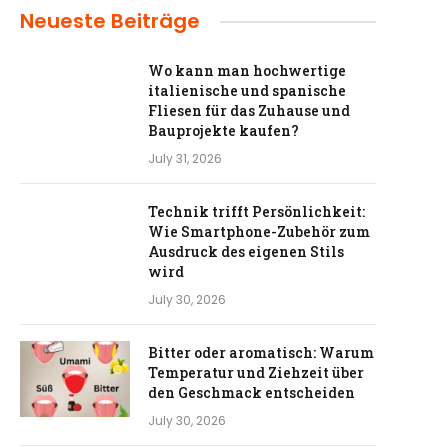
Neueste Beiträge
Wo kann man hochwertige
italienische und spanische
Fliesen für das Zuhause und
Bauprojekte kaufen?
July 31, 2026
Technik trifft Persönlichkeit:
Wie Smartphone-Zubehör zum
Ausdruck des eigenen Stils
wird
July 30, 2026
Bitter oder aromatisch: Warum
Temperatur und Ziehzeit über
den Geschmack entscheiden
July 30, 2026